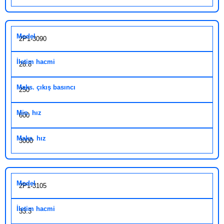
2P1-3090
28.8
250
600
3000
2P1-3105
33.3