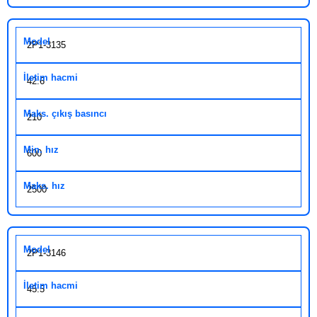
2P1-3135
42.6
210
600
2500
2P1-3146
45.5