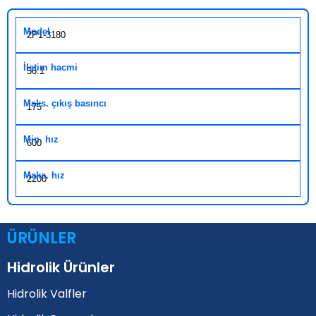
2P1-3180
56.1
175
600
2200
ÜRÜNLER
Hidrolik Ürünler
Hidrolik Valfler