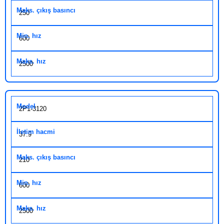
250
600
2500
2P1-3120
37.9
210
600
2500