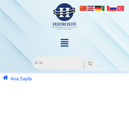
Ana Sayfa
»
HİDROLİK SİLİNDİRLER
Hidrolik Silindir İmalatı
Hidroefe Hidrolik olarak, endüstriyel ihtiyaçlara özel
hidrolik silindir imalatı
hizmeti sunmaktayız. Güçlü
mühendislik altyapımız ve kaliteli üretim
standartlarımız sayesinde, yüksek basınca dayanıklı