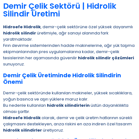
Demir Çelik Sektörü | Hidrolik
Silindir Üretimi
Hidroefe Hidrolik
, demir-çelik sektörüne özel yüksek dayanımlı
hidrolik silindir
üretimiyle, ağır sanayi alanında fark
yaratmaktadır.
Fırın devirme sistemlerinden hadde makinelerine, ağır yük taşıma
ekipmanlarından pres uygulamalarına kadar, demir-çelik
tesislerinin her aşamasında güvenilir
hidrolik silindir çözümleri
sunuyoruz.
Demir Çelik Üretiminde Hidrolik Silindirin
Önemi
Demir-çelik sektöründe kullanılan makineler, yüksek sıcaklıklara,
yoğun basınca ve aşırı yüklere maruz kalır.
Bu nedenle kullanılan
hidrolik silindirlerin
üstün dayanıklılıkta
olması şarttır.
Hidroefe Hidrolik
olarak, demir ve çelik üretim hatlarının sürekli
çalışmasını destekleyen, arıza riskini en aza indiren özel tasarım
hidrolik silindirler
üretiyoruz.