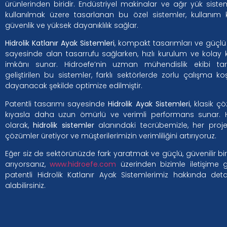
ürünlerinden biridir. Endüstriyel makinalar ve ağır yük siste
kullanılmak üzere tasarlanan bu özel sistemler, kullanım ko
güvenlik ve yüksek dayanıklılık sağlar.
Hidrolik Katlanır Ayak Sistemleri
, kompakt tasarımları ve güçlü 
sayesinde alan tasarrufu sağlarken, hızlı kurulum ve kolay 
imkânı sunar. Hidroefe’nin uzman mühendislik ekibi tar
geliştirilen bu sistemler, farklı sektörlerde zorlu çalışma koş
dayanacak şekilde optimize edilmiştir.
Patentli tasarımı sayesinde
Hidrolik Ayak Sistemleri
, klasik ç
kıyasla daha uzun ömürlü ve verimli performans sunar. H
olarak,
hidrolik sistemler
alanındaki tecrübemizle, her proj
çözümler üretiyor ve müşterilerimizin verimliliğini artırıyoruz.
Eğer siz de sektörünüzde fark yaratmak ve güçlü, güvenilir b
arıyorsanız,
www.hidroefe.com
üzerinden bizimle iletişime ge
patentli Hidrolik Katlanır Ayak Sistemlerimiz hakkında detay
alabilirsiniz.