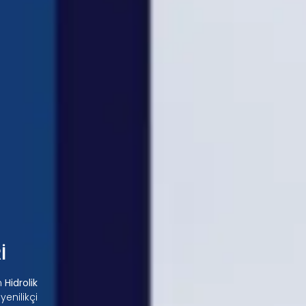
İ
an
Hidrolik
enilikçi