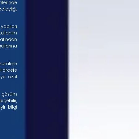
mlerinde
laylığı,
yapıları
kullanım
afından
ullarına
özümlere
idroefe
eye özel
ir çözüm
çebilir,
lı bilgi