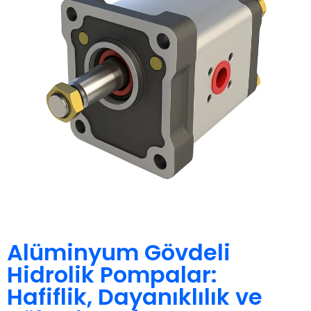
Alüminyum Gövdeli
Hidrolik Pompalar:
Hafiflik, Dayanıklılık ve