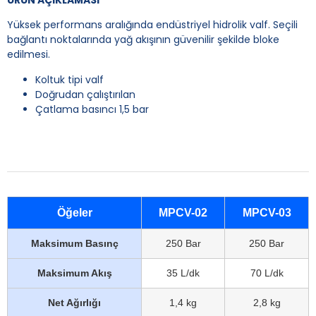
Yüksek performans aralığında endüstriyel hidrolik valf. Seçili
bağlantı noktalarında yağ akışının güvenilir şekilde bloke
edilmesi.
Koltuk tipi valf
Doğrudan çalıştırılan
Çatlama basıncı 1,5 bar
Öğeler
MPCV-02
MPCV-03
Maksimum Basınç
250 Bar
250 Bar
Maksimum Akış
35 L/dk
70 L/dk
Net Ağırlığı
1,4 kg
2,8 kg