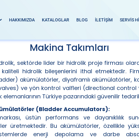
HAKKIMIZDA
KATALOGLAR
BLOG
İLETİŞİM
SERVİS H
Makina Takımları
rolik, sektörde lider bir hidrolik proje firması olar
aliteli hidrolik bileşenlerini ithal etmektedir. Fir
adder) akümülatörler, diyaframlı akümülatörler, kar
valves) ve yön kontrol valfleri (directional control 
lik elemanlarının Türkiye pazarındaki güvenilir tedarik
ümülatörler (Bladder Accumulators):
markası, üstün performans ve dayanıklılık su
er üretmektedir. Bu akümülatörler, özellikle yük
sistemlerde enerji depolama ve darbe ab