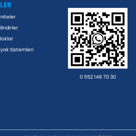
LER
Üniteler
ilindirler
Bloklar
Ayak Sistemleri
0 552 149 70 30