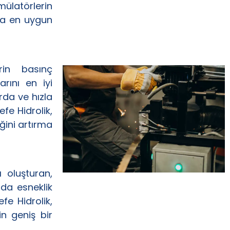
mülatörlerin
ara en uygun
erin basınç
rını en iyi
rda ve hızla
fe Hidrolik,
iğini artırma
ı oluşturan,
nda esneklik
fe Hidrolik,
in geniş bir