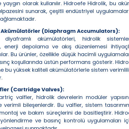
e yaygın olarak kullanılır. Hidroefe Hidrolik, bu akü
elpazesini sunarak, çeşitli endüstriyel uygulamal
sağlamaktadır.
ı Akümülatörler (Diaphragm Accumulators):
in diyaframlı akümülatörleri, hidrolik sisteml
 enerji depolama ve akış düzenlemesi ihtiyaçla
şılar. Bu ürünler, özellikle düşük hacimli uygulamala
ınç koşullarında üstün performans gösterir. Hidroe
e bu yüksek kaliteli akümülatörlerle sistem verimlil
r.
lfler (Cartridge Valves):
artriç valfler, hidrolik devrelerin modüler yapısın
verimli bileşenlerdir. Bu valfler, sistem tasarımı
montaj ve bakım süreçlerini de basitleştirir. Hidroe
ş yönlendirme ve basınç kontrolü uygulamaları iç
f yelpazesi sunmaktadır.