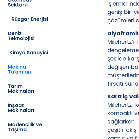
işlemlerind
Sektörü
geniş bir y
Rüzgar Enerjisi
çözümleri 
Diyaframl
Deniz
Teknolojisi
Milehertz’
dengeleme,
Kimya Sanayisi
şekilde kar
değişen bas
Makina
Takımları
müşterilerin
fırsatı suna
Tarım
Makinaları
Kartriç Va
Milehertz k
İnşaat
Makinaları
kompakt ve 
sağlarken, 
Madencilik ve
Taşıma
çeşitli akı
kartriç val