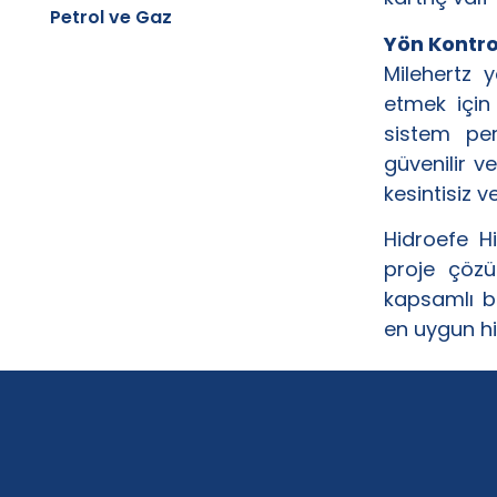
Petrol ve Gaz
Yön Kontrol
Milehertz y
etmek için 
sistem per
güvenilir v
kesintisiz v
Hidroefe Hi
proje çözü
kapsamlı bi
en uygun hi