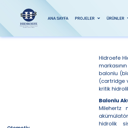
ANA SAYFA
PROJELER
ÜRÜNLER
Hidroefe Hid
markasının k
balonlu (bl
(cartridge 
kritik hidro
Balonlu Ak
Milehertz 
akümülatörl
hidrolik 
Otomotiv