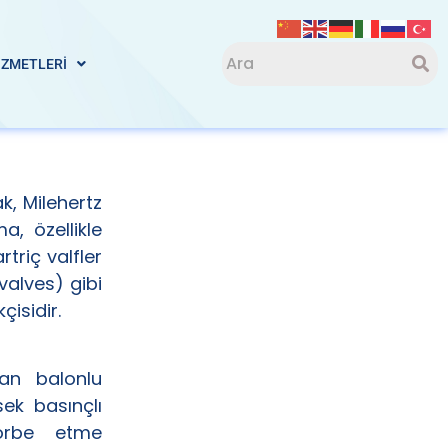
İZMETLERİ
ak, Milehertz
ma, özellikle
triç valfler
valves) gibi
çisidir.
nan balonlu
sek basınçlı
sorbe etme