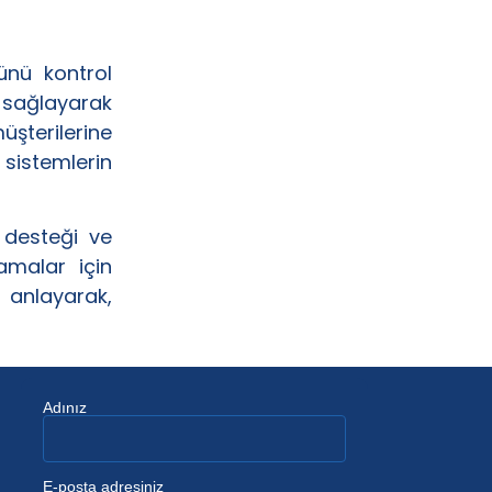
nünü kontrol
ü sağlayarak
şterilerine
 sistemlerin
k desteği ve
amalar için
ı anlayarak,
Adınız
E-posta adresiniz