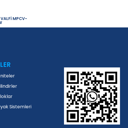
T VALFİ MPCV-
W
LER
Üniteler
ilindirler
Bloklar
Ayak Sistemleri