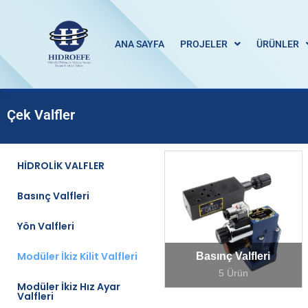
ANA SAYFA
PROJELER
ÜRÜNLER
Çek Valfler
HİDROLİK VALFLER
Basınç Valfleri
Yön Valfleri
Modüler İkiz Kilit Valfleri
Basınç Valfleri
5 Ürün
Modüler İkiz Hız Ayar
Valfleri