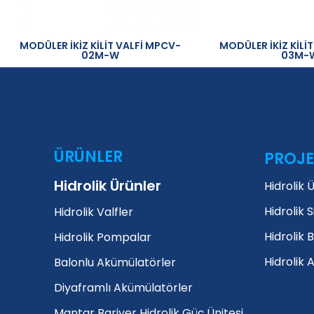
MODÜLER İKİZ KİLİT VALFİ MPCV-
MODÜLER İKİZ KİLİ
02M-W
03M-
ÜRÜNLER
PROJE
Hidrolik Ürünler
Hidrolik 
Hidrolik S
Hidrolik Valfler
Hidrolik 
Hidrolik Pompalar
Hidrolik 
Balonlu Akümülatörler
Diyaframlı Akümülatörler
Mantar Bariyer Hidrolik Güç Ünitesi