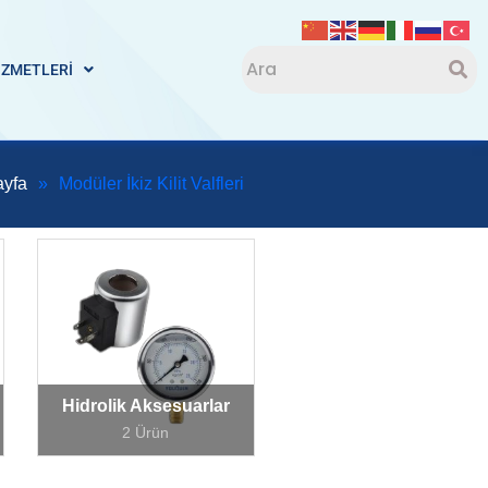
İZMETLERİ
ayfa
»
Modüler İkiz Kilit Valfleri
Hidrolik Aksesuarlar
2 Ürün